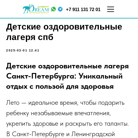
+7 911 131 72 01
Детские оздоровительные
лагеря спб
2025-03-01 12:41
Детские оздоровительные лагеря
Санкт-Петербурга: Уникальный
ул.
отдых с пользой для здоровья
ул. Меркурьева, д. 7
Кораблестроителей,
ТЦ "Парнас", 5 этаж
д.16, корп.2
Лето — идеальное время, чтобы подарить
ребенку незабываемые впечатления,
укрепить здоровье и раскрыть его таланты.
В Санкт-Петербурге и Ленинградской