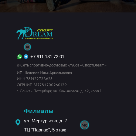
+7 911 131 72 01
© Сеть спортивно-досуговых клубов «СпортDream»
ИП Шелепов Илья Арнольдович
ИНН 781422733625
ОГРНИП 317784700260139
г. Санкт - Петербург, ул. Камышовая, д. 42, корп 1
Филиалы
ул. Меркурьева, д. 7
ТЦ "Парнас", 5 этаж