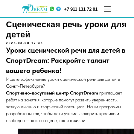
+7 911 131 72 01
Сценическая речь уроки для
детей
2025-03-08 17:35
Уроки сценической речи для детей в
СпортDream: Раскройте талант
вашего ребенка!
Ищете эффективные уроки сценической речи для детей в
ул.
ул. Меркурьева, д. 7
Кораблестроителей,
Санкт-Петербурге?
ТЦ "Парнас", 5 этаж
д.16, корп.2
Спортивно-досуговый центр СпортDream
приглашает
ребят на занятия, которые помогут развить уверенность,
четкую дикцию и творческий потенциал! Наши программы
разработаны так, чтобы дети учились говорить красиво и
свободно — как на сцене, так и в жизни.