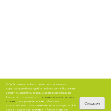
Обрабатываем cookies с целью персонализации
сервисов и для более удобной работы сайта. Вы можете
запретить обработку cookies в настройках браузера.
Пожалуйста, ознакомьтесь с
политикой использования
cookies
. Для улучшения работы сайта и его
Согласен
взаимодействия с пользователями мы используем файлы
cookie и сервис веб-аналитики «Яндекс.Метрика».