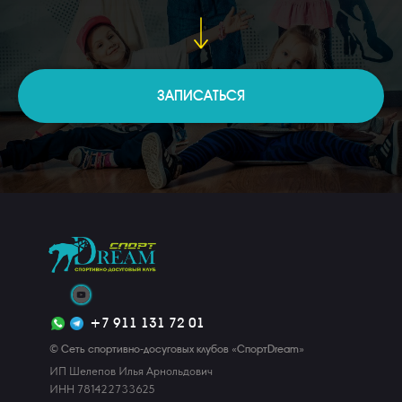
ЗАПИСАТЬСЯ
+7 911 131 72 01
© Сеть спортивно-досуговых клубов «СпортDream»
ИП Шелепов Илья Арнольдович
ИНН 781422733625