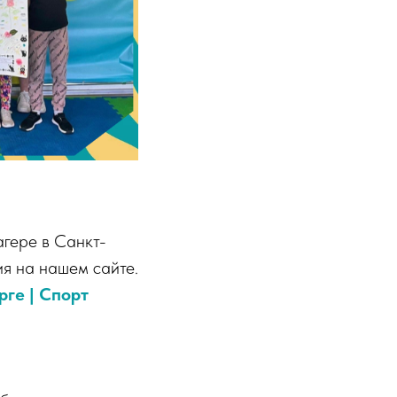
агере в Санкт-
ия на нашем сайте.
рге | Cпорт