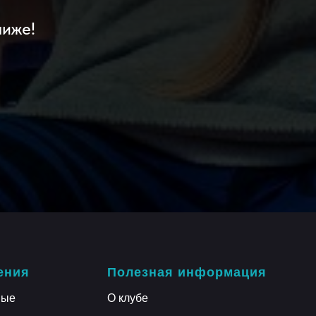
лиже!
ения
Полезная информация
ные
О клубе