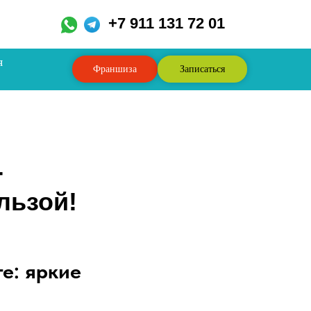
,
+7 911 131 72 01
я
Франшиза
Записаться
-
льзой!
е: яркие