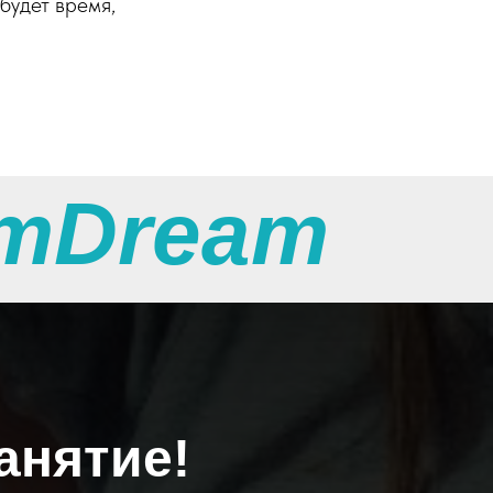
будет время,
тDream
анятие!