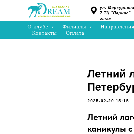
ул. Меркурьева
7 ТЦ "Парнас", 
этаж
О клубе
Филиалы
Направлени
Контакты
Оплата
Летний л
Петербур
2025-02-20 15:15
Летний лаг
каникулы с