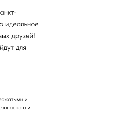
анкт-
то идеальное
вых друзей!
йдут для
вожатыми и
езопасного и