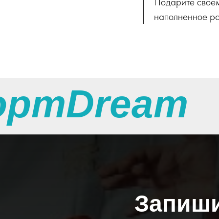
Подарите своем
наполненное ра
ортDream
Запиши