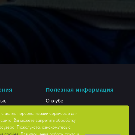
ения
Полезная информация
ные
О клубе
е
Отзывы
с целью персонализации сервисов и для
сайта. Вы можете запретить обработку
е мастерство
Цены
браузера. Пожалуйста, ознакомьтесь с
Франшиза
ия cookies
. Для улучшения работы сайта и