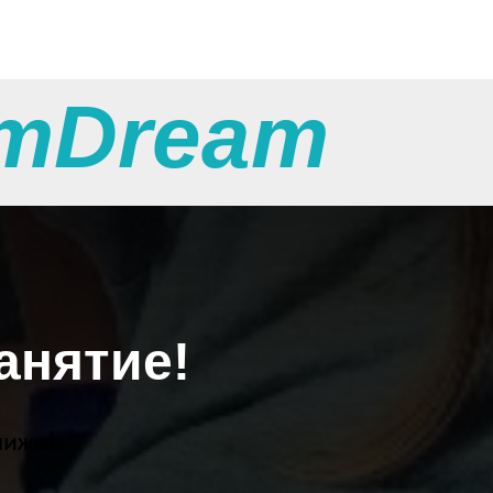
тDream
анятие!
лиже!