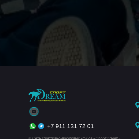
+7 911 131 72 01
© Сеть спортивно-досуговых клубов «СпортDream»