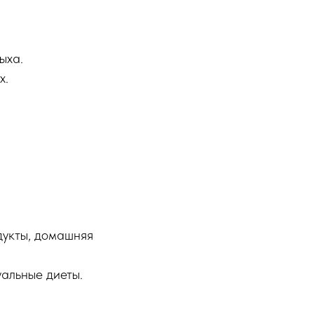
ыха.
х.
дукты, домашняя
уальные диеты.