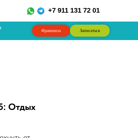
,
+7 911 131 72 01
я
Франшиза
Записаться
5: Отдых
охнуть от