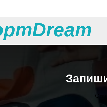
ортDream
Запиши
Отли