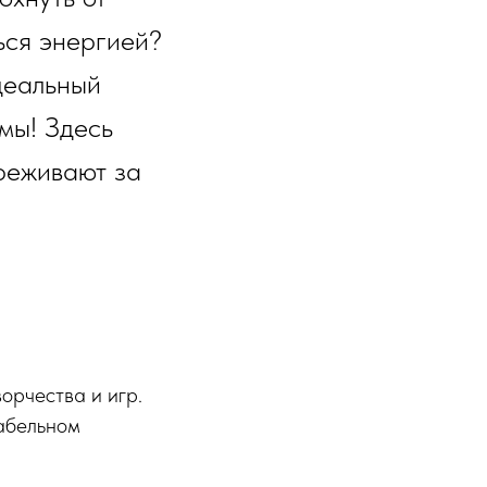
ься энергией?
деальный
мы! Здесь
ереживают за
орчества и игр.
табельном