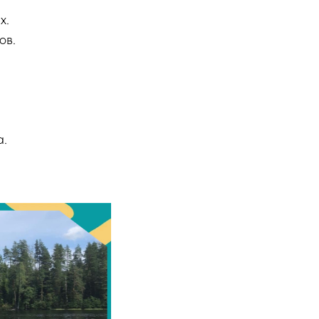
х.
ов.
а.