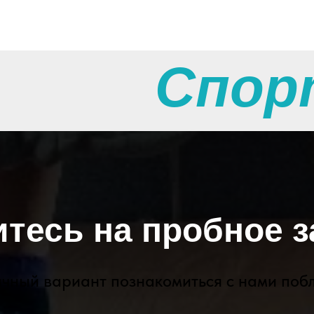
Спор
тесь на пробное з
чный вариант познакомиться с нами поб