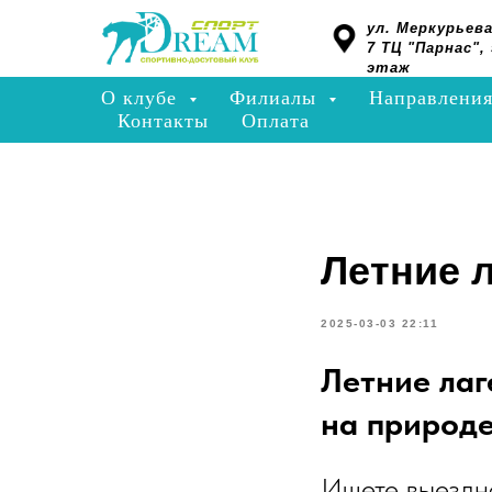
ул. Меркурьева
7 ТЦ "Парнас", 
этаж
О клубе
Филиалы
Направлени
Контакты
Оплата
Летние 
2025-03-03 22:11
Летние лаг
на природе
Ищете выездно