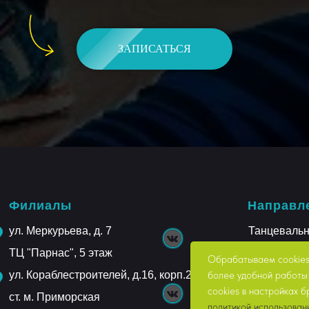
ЗАПИСАТЬСЯ
Филиалы
Направл
ул. Меркурьева, д. 7
Танцеваль
ТЦ "Парнас", 5 этаж
Спортивны
Обрабатываем cookies 
ул. Кораблестроителей, д.16, корп.2
более удобной работы 
Театрально
cookies в настройках 
ст. м. Приморская
политикой использован