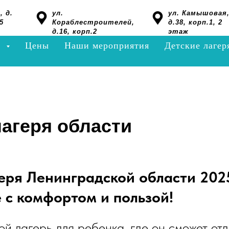
, д.
ул.
ул. Камышовая
5
Кораблестроителей,
д.38, корп.1, 2
д.16, корп.2
этаж
я
Цены
Наши мероприятия
Детские лагер
лагеря области
еря Ленинградской области 202
 с комфортом и пользой!
й лагерь для ребенка, где он сможет отд