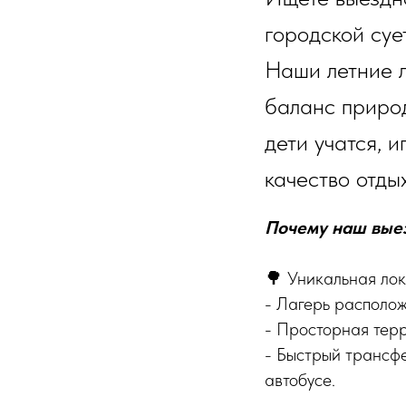
городской суе
Наши летние 
баланс приро
дети учатся, 
качество отды
Почему наш выез
🌳 Уникальная лок
- Лагерь располож
- Просторная терр
- Быстрый трансфе
автобусе.