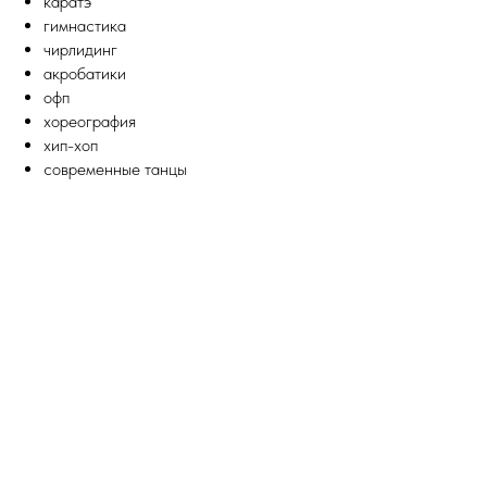
каратэ
гимнастика
чирлидинг
акробатики
офп
хореография
хип-хоп
современные танцы