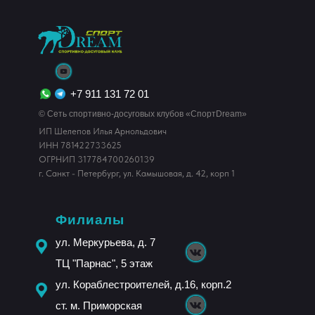
+7 911 131 72 01
© Сеть спортивно-досуговых клубов «СпортDream»
ИП Шелепов Илья Арнольдович
ИНН 781422733625
ОГРНИП 317784700260139
г. Санкт - Петербург, ул. Камышовая, д. 42, корп 1
Филиалы
ул. Меркурьева, д. 7
ТЦ "Парнас", 5 этаж
ул. Кораблестроителей, д.16, корп.2
ст. м. Приморская