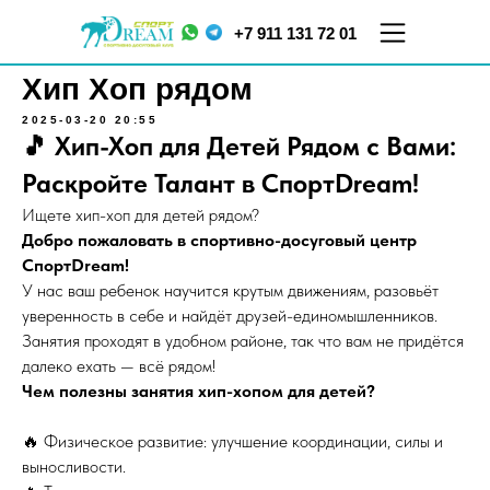
+7 911 131 72 01
Хип Хоп рядом
2025-03-20 20:55
🎵 Хип-Хоп для Детей Рядом с Вами:
Раскройте Талант в СпортDream!
Ищете хип-хоп для детей рядом?
Добро пожаловать в спортивно-досуговый центр
СпортDream!
У нас ваш ребенок научится крутым движениям, разовьёт
ул.
ул. Меркурьева, д. 7
Кораблестроителей,
ТЦ "Парнас", 5 этаж
уверенность в себе и найдёт друзей-единомышленников.
д.16, корп.2
Занятия проходят в удобном районе, так что вам не придётся
далеко ехать — всё рядом!
Чем полезны занятия хип-хопом для детей?
🔥 Физическое развитие: улучшение координации, силы и
выносливости.