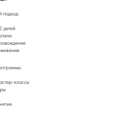
 подход:
2 детей
атели
провождение
оживание
рограммы:
астер-классы
гры
нятия