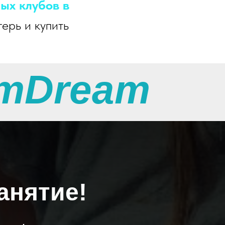
ых клубов в
герь и купить
тDream
анятие!