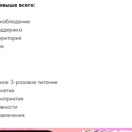
евыше всего:
 наблюдение
оддержка
рритория
ия
ное 3-разовое питание
нятия
роприятия
ивности
звлечения