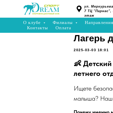
ул. Меркурьева
7 ТЦ "Парнас", 
этаж
О клубе
Филиалы
Направлени
Контакты
Оплата
Лагерь д
2025-03-03 18:01
👶 Детский
летнего от
Ищете безопас
малыша? Наш
Почему именно 