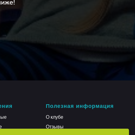
лиже!
ения
Полезная информация
ные
О клубе
е
Отзывы