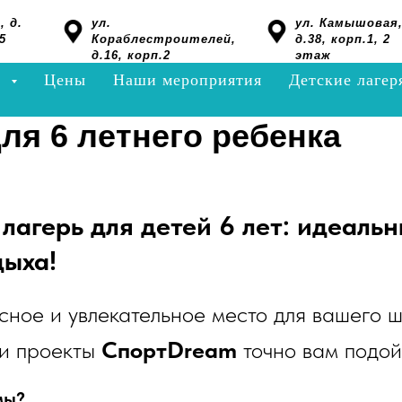
, д.
ул.
ул. Камышовая
5
Кораблестроителей,
д.38, корп.1, 2
д.16, корп.2
этаж
я
Цены
Наши мероприятия
Детские лагер
ля 6 летнего ребенка
 лагерь для детей 6 лет: идеаль
дыха!
ное и увлекательное место для вашего ш
и проекты
СпортDream
точно вам подой
мы?