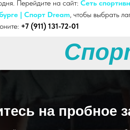
одня. Перейдите на сайт:
Сеть спортивн
бурге | Cпорт Dream
, чтобы выбрать ла
воните:
+7 (911) 131-72-01
Спор
тесь на пробное з