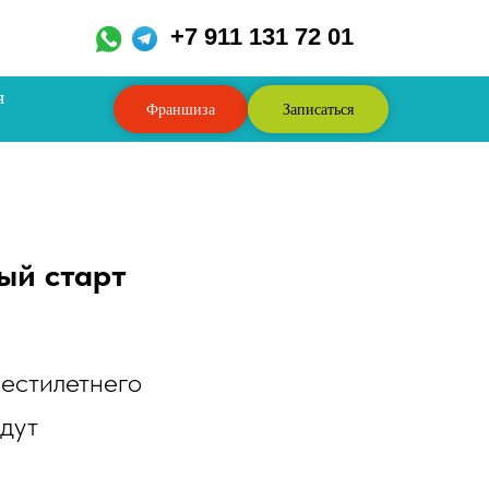
,
+7 911 131 72 01
я
Франшиза
Записаться
ный старт
естилетнего
дут