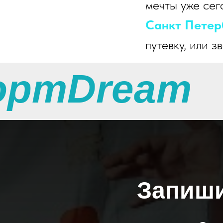
мечты уже сег
Санкт Петер
путевку, или з
ортDream
Запиши