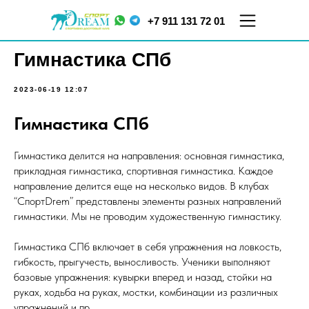
+7 911 131 72 01
Гимнастика СПб
2023-06-19 12:07
Гимнастика СПб
Гимнастика делится на направления: основная гимнастика,
прикладная гимнастика, спортивная гимнастика. Каждое
направление делится еще на несколько видов. В клубах
ул.
ул. Меркурьева, д. 7
Кораблестроителей,
ТЦ "Парнас", 5 этаж
“СпортDrem” представлены элементы разных направлений
д.16, корп.2
гимнастики. Мы не проводим художественную гимнастику.
Гимнастика СПб включает в себя упражнения на ловкость,
гибкость, прыгучесть, выносливость. Ученики выполняют
базовые упражнения: кувырки вперед и назад, стойки на
руках, ходьба на руках, мостки, комбинации из различных
упражнений и пр.