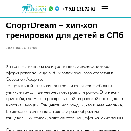
+7 911 131 72 01
СпортDream – хип-хоп
тренировки для детей в СПб
2023-04-24 10:50
Хип хоп – это целая культура танцев и музыки, которая
сформировалась еще в 70-х годах прошлого столетия в
Северной Америке.
ул.
ул. Меркурьева, д. 7
Кораблестроителей,
ТЦ "Парнас", 5 этаж
Танцевальный стиль хип-хоп развивался как свободные
д.16, корп.2
уличные танцы, где нет жестких правил и рамок. Это некий
фристайл, где можно раскрыть свой творческий потенциал и
выразить эмоции. Танцевать мог каждый, кто имеет желание.
В хип-хопе намешаны отголоски разнообразных
танцевальных стилей, включая степ, кач, африканские танцы.
Сегодня хип-хоп является одним из основных современных