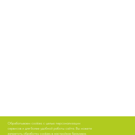
Обрабатываем cookies с целью персонализации
сервисов и для более удобной работы сайта. Вы можете
запретить обработку cookies в настройках браузера.