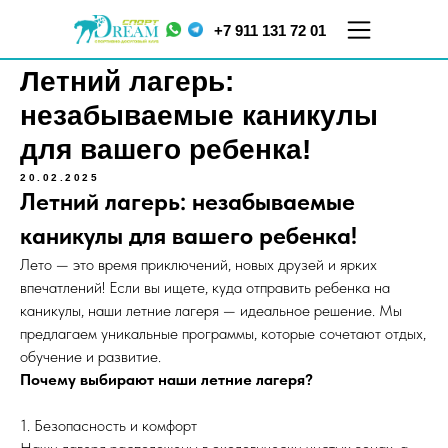
+7 911 131 72 01
Летний лагерь:
незабываемые каникулы
для вашего ребенка!
20.02.2025
Летний лагерь: незабываемые
каникулы для вашего ребенка!
Лето — это время приключений, новых друзей и ярких
ул.
ул. Меркурьева, д. 7
Кораблестроителей,
впечатлений! Если вы ищете, куда отправить ребенка на
ТЦ "Парнас", 5 этаж
д.16, корп.2
каникулы, наши летние лагеря — идеальное решение. Мы
предлагаем уникальные программы, которые сочетают отдых,
обучение и развитие.
Почему выбирают наши летние лагеря?
1. Безопасность и комфорт