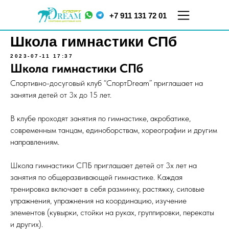
+7 911 131 72 01
Школа гимнастики СПб
2023-07-11 17:37
Школа гимнастики СПб
Спортивно-досуговый клуб “СпортDream” приглашает на
занятия детей от 3х до 15 лет.
В клубе проходят занятия по гимнастике, акробатике,
современным танцам, единоборствам, хореографии и другим
ул.
ул. Меркурьева, д. 7
направлениям.
Кораблестроителей,
ТЦ "Парнас", 5 этаж
д.16, корп.2
Школа гимнастики СПБ приглашает детей от 3х лет на
занятия по общеразвивающей гимнастике. Каждая
тренировка включает в себя разминку, растяжку, силовые
упражнения, упражнения на координацию, изучение
элементов (кувырки, стойки на руках, группировки, перекаты
и других).