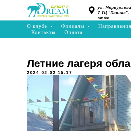
ул. Меркурьева
7 ТЦ "Парнас", 
этаж
О клубе
Филиалы
Направлени
Контакты
Оплата
Летние лагеря обла
2024-02-02 15:17