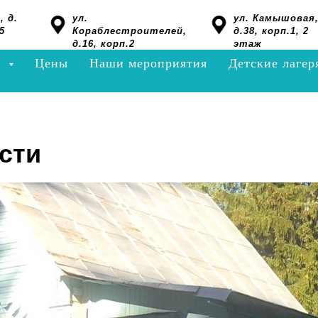
, д.
ул.
ул. Камышовая
5
Кораблестроителей,
д.38, корп.1, 2
д.16, корп.2
этаж
я
Цены
Наши мероприятия
Детские лагер
сти