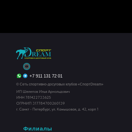
+7 911 131 72 01
© Сеть спортивно-досуговых клубов «СпортDream»
ИП Шелепов Илья Арнольдович
ИНН 781422733625
ОГРНИП 317784700260139
г. Санкт - Петербург, ул. Камышовая, д. 42, корп 1
Филиалы