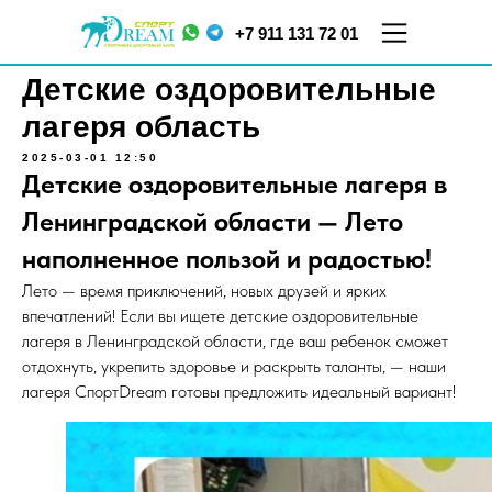
+7 911 131 72 01
Детские оздоровительные
лагеря область
2025-03-01 12:50
Детские оздоровительные лагеря в
Ленинградской области — Лето
наполненное пользой и радостью!
Лето — время приключений, новых друзей и ярких
ул.
ул. Меркурьева, д. 7
Кораблестроителей,
впечатлений! Если вы ищете детские оздоровительные
ТЦ "Парнас", 5 этаж
д.16, корп.2
лагеря в Ленинградской области, где ваш ребенок сможет
отдохнуть, укрепить здоровье и раскрыть таланты, — наши
лагеря СпортDream готовы предложить идеальный вариант!