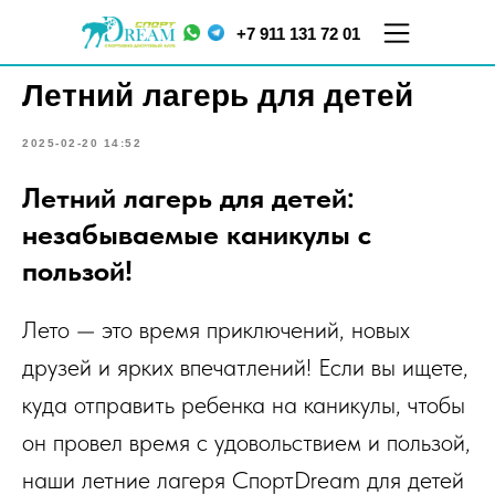
+7 911 131 72 01
Летний лагерь для детей
2025-02-20 14:52
Летний лагерь для детей:
незабываемые каникулы с
пользой!
ул.
ул. Меркурьева, д. 7
Кораблестроителей,
ТЦ "Парнас", 5 этаж
Лето — это время приключений, новых
д.16, корп.2
друзей и ярких впечатлений! Если вы ищете,
куда отправить ребенка на каникулы, чтобы
он провел время с удовольствием и пользой,
наши летние лагеря СпортDream для детей