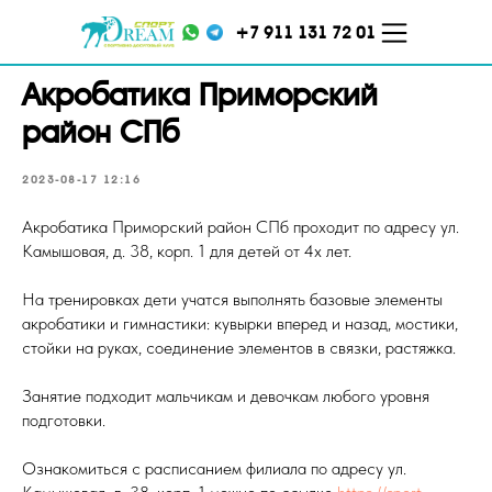
+7 911 131 72 01
Акробатика Приморский
район СПб
2023-08-17 12:16
Акробатика Приморский район СПб проходит по адресу ул.
Камышовая, д. 38, корп. 1 для детей от 4х лет.
ул. Кораблестроителей,
На тренировках дети учатся выполнять базовые элементы
ул. Меркурьева, д. 7 ТЦ
д.16, корп.2
"Парнас", 5 этаж
акробатики и гимнастики: кувырки вперед и назад, мостики,
стойки на руках, соединение элементов в связки, растяжка.
Занятие подходит мальчикам и девочкам любого уровня
подготовки.
Ознакомиться с расписанием филиала по адресу ул.