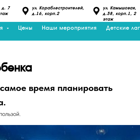
 д. 7
ул. Кораблестроителей,
ул. Камышовая,
этаж
д.16, корп.2
д.38, корп.1, 2
этаж
ия
Цены
Наши мероприятия
Детские ла
ебенка
 самое время планировать
а.
пользой.