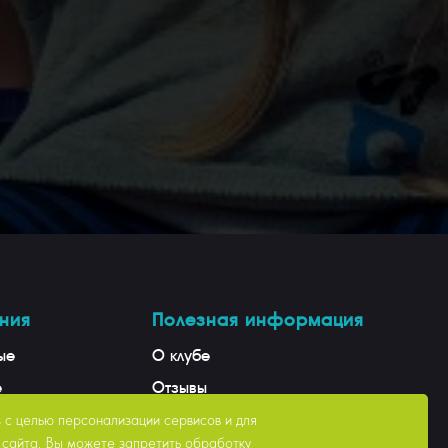
ния
Полезная информация
ые
О клубе
е
Отзывы
е мастерство
Цены
с целью персонализации сервисов и для
сайта. Вы можете запретить обработку