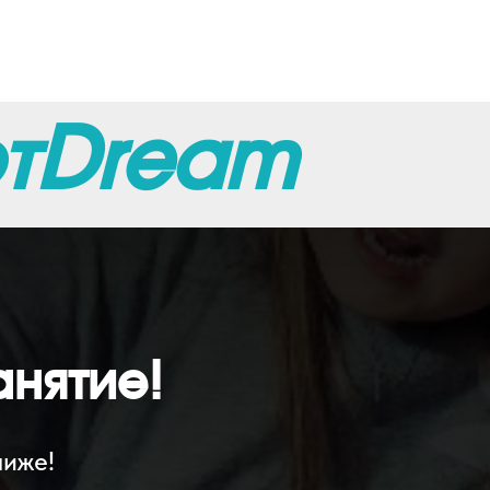
тDream
нятие!
лиже!