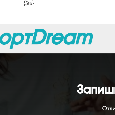
{$te}
ортDream
Запиш
Отли