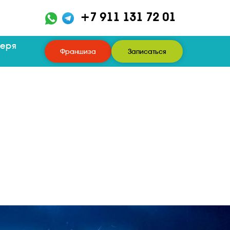
+7 911 131 72 01
геря
Франшиза
Записаться