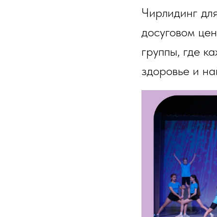
Чирлидинг дл
досуговом це
группы, где к
здоровье и на