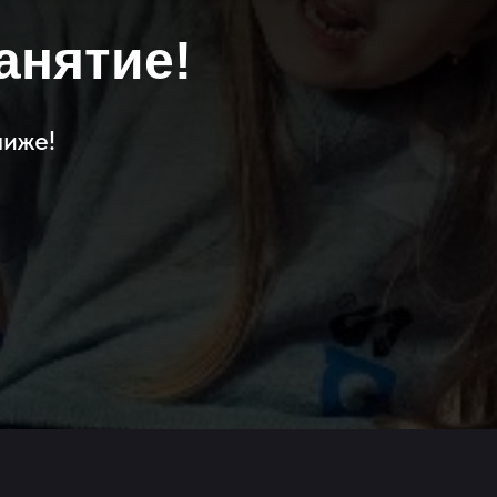
анятие!
лиже!