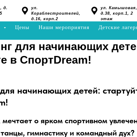
, д.
ул.
ул. Камышовая
5
Кораблестроителей,
д.38, корп.1, 2
д.16, корп.2
этаж
я
Цены
Наши мероприятия
Детские лагер
нг для начинающих дете
те в СпортDream!
для начинающих детей: стартуй
m!
 мечтает о ярком спортивном увлечен
танцы, гимнастику и командный дух?