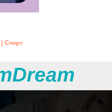
 | Cпорт
тDream