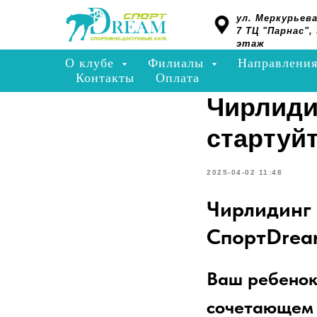
ул. Меркурьева
7 ТЦ "Парнас", 
этаж
О клубе
Филиалы
Направлени
Контакты
Оплата
Чирлиди
стартуй
2025-04-02 11:48
Чирлидинг 
СпортDrea
Ваш ребенок
сочетающем 