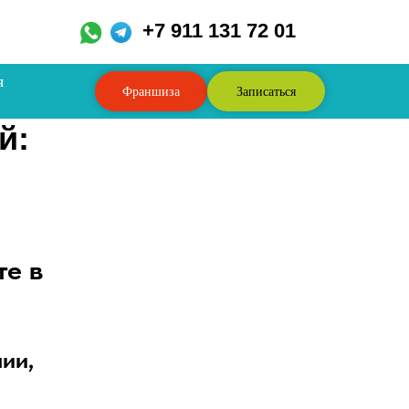
,
+7 911 131 72 01
я
Франшиза
Записаться
й:
те в
ии,