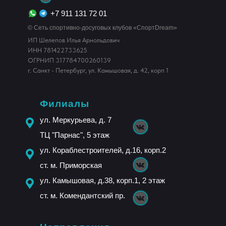
+7 911 131 72 01
© Сеть спортивно-досуговых клубов «СпортDream»
ИП Шелепов Илья Арнольдович
ИНН 781422733625
ОГРНИП 317784700260139
г. Санкт - Петербург, ул. Камышовая, д. 42, корп 1
Филиалы
ул. Меркурьева, д. 7
ТЦ "Парнас", 5 этаж
ул. Кораблестроителей, д.16, корп.2
ст. м. Приморская
ул. Камышовая, д.38, корп.1, 2 этаж
ст. м. Комендантский пр.