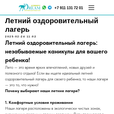
+7 911 131 72 01
Летний оздоровительный
лагерь
2025-02-24 11:02
Летний оздоровительный лагерь:
незабываемые каникулы для вашего
ребенка!
Лето — это время ярких впечатлений, новых друзей и
ул.
ул. Меркурьева, д. 7
Кораблестроителей,
полезного отдыха! Если вы ищете идеальный летний
ТЦ "Парнас", 5 этаж
д.16, корп.2
оздоровительный лагерь для своего ребенка, то наши лагеря
— это то, что нужно!
Почему выбирают наши летние лагеря?
1. Комфортные условия проживани
я
Наши лагеря расположены в экологически чистых зонах,