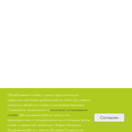
Обрабатываем cookies с целью персонализации
сервисов и для более удобной работы сайта. Вы можете
запретить обработку cookies в настройках браузера.
Пожалуйста, ознакомьтесь с
политикой использования
cookies
. Для улучшения работы сайта и его
Согласен
взаимодействия с пользователями мы используем файлы
cookie и сервис веб-аналитики «Яндекс.Метрика».
Продолжая работу с сайтом, Вы даёте Согласие на