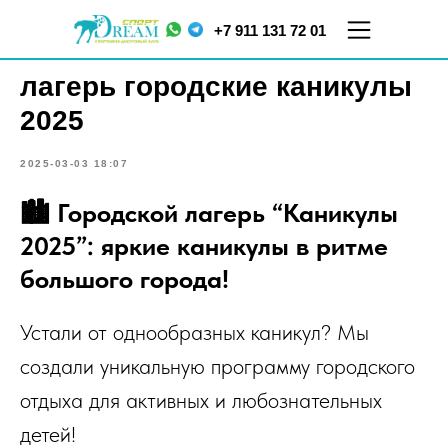
+7 911 131 72 01
лагерь городские каникулы
2025
2025-03-03 18:07
🏙️ Городской лагерь “Каникулы
2025”: яркие каникулы в ритме
ул.
большого города!
ул. Меркурьева, д. 7
Кораблестроителей,
ТЦ "Парнас", 5 этаж
д.16, корп.2
Устали от однообразных каникул? Мы
создали уникальную программу городского
отдыха для активных и любознательных
детей!