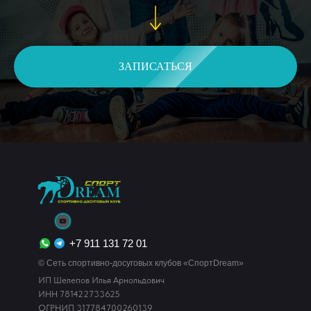
ЗАПИСАТЬСЯ
+7 911 131 72 01
© Сеть спортивно-досуговых клубов «СпортDream»
ИП Шелепов Илья Арнольдович
ИНН 781422733625
ОГРНИП 317784700260139