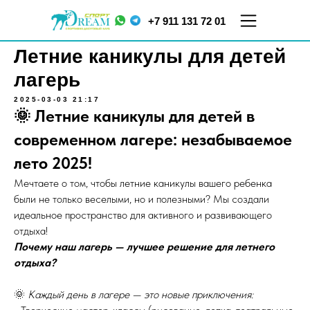
+7 911 131 72 01
Летние каникулы для детей
лагерь
2025-03-03 21:17
🌞 Летние каникулы для детей в
современном лагере: незабываемое
лето 2025!
Мечтаете о том, чтобы летние каникулы вашего ребенка
ул.
ул. Меркурьева, д. 7
Кораблестроителей,
были не только веселыми, но и полезными? Мы создали
ТЦ "Парнас", 5 этаж
д.16, корп.2
идеальное пространство для активного и развивающего
отдыха!
Почему наш лагерь — лучшее решение для летнего
отдыха?
🌞
Каждый день в лагере — это новые приключения: