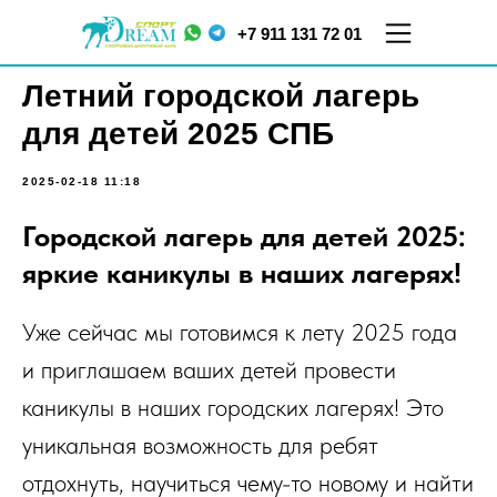
+7 911 131 72 01
Летний городской лагерь
для детей 2025 СПБ
2025-02-18 11:18
Городской лагерь для детей 2025:
яркие каникулы в наших лагерях!
ул.
ул. Меркурьева, д. 7
Кораблестроителей,
ТЦ "Парнас", 5 этаж
Уже сейчас мы готовимся к лету 2025 года
д.16, корп.2
и приглашаем ваших детей провести
каникулы в наших городских лагерях! Это
уникальная возможность для ребят
отдохнуть, научиться чему-то новому и найти