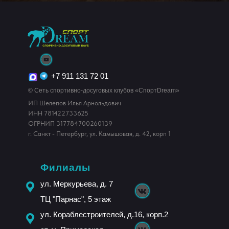
+7 911 131 72 01
© Сеть спортивно-досуговых клубов «СпортDream»
ИП Шелепов Илья Арнольдович
ИНН 781422733625
ОГРНИП 317784700260139
г. Санкт - Петербург, ул. Камышовая, д. 42, корп 1
Филиалы
ул. Меркурьева, д. 7
ТЦ "Парнас", 5 этаж
ул. Кораблестроителей, д.16, корп.2