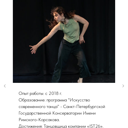
Опыт работы: с 2018 г.
Образование: программа "Искусство
современного танца" - Санкт-Петербургской
Государственной Консерватории Имени
Римского-Корсакова.
Достижения: Танцовщица компании «IST26».