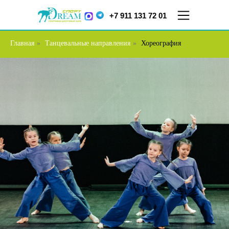
+7 911 131 72 01
Главная
»
Танцевальные направления
»
Хореография
ул.
ул. Меркурьева, д. 7
Кораблестроителей,
ТЦ "Парнас", 5 этаж
д.16, корп.2